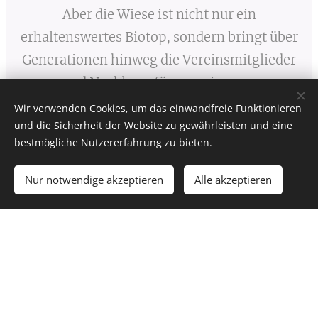
Aber die Wiese ist nicht nur ein
erhaltenswertes Biotop, sondern bringt über
Generationen hinweg die Vereinsmitglieder
und Nachbarn für gemeinsame
Veranstaltungen in der Natur zusammen.
Wir verwenden Cookies, um das einwandfreie Funktionieren
und die Sicherheit der Website zu gewährleisten und eine
Arbeitseinsätze, Veranstaltungen in der
bestmögliche Nutzererfahrung zu bieten.
Gemeinde, die gemeinsame Ernte oder einfach
nur ein wenig Fußball spielen auf dem
Nur notwendige akzeptieren
Alle akzeptieren
vereinseigenen Bolzplatz bieten
Gelegenheiten für einen Austausch
untereinander.
MEHR LESEN